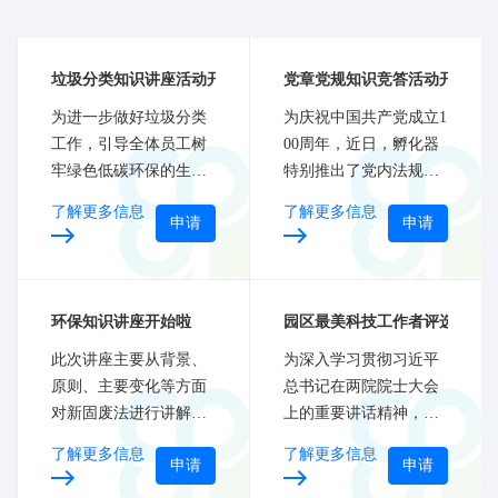
垃圾分类知识讲座活动开始啦
党章党规知识竞答活动开始啦
为进一步做好垃圾分类
为庆祝中国共产党成立1
工作，引导全体员工树
00周年，近日，孵化器
牢绿色低碳环保的生活
特别推出了党内法规知
理念，孵化器将举办垃
识竞答活动，引导广大
了解更多信息
了解更多信息
申请
申请
圾分类知识讲座。
党员干部带头尊规学规
守规用规，进一步强化
党章党规党纪意识。
环保知识讲座开始啦
园区最美科技工作者评选活动
此次讲座主要从背景、
为深入学习贯彻习近平
原则、主要变化等方面
总书记在两院院士大会
对新固废法进行讲解，
上的重要讲话精神，激
结合典型的违法案例及
励广大科技工作者抢占
了解更多信息
了解更多信息
申请
申请
企业日常生产中容易忽
先机、迎难而上，肩负
略的环保问题。
起建设世界科技强国的