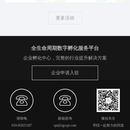
议精神，开展疫情知识
管理不仅涉及到企 业获
的科普教育，深刻认识
得发明、商标、外观设
做好疫情防控的重要
计或版权的保护,同样涉
更多活动
性。
及企业对知识产权的商
业运 作能力、市场开发
能力、技术利用能力、
知识产权增值能力。企
全生命周期数字孵化服务平台
业知识产权管理 水平的
企业孵化中心，完整的行业提升解决方案
高低可以直接反应企业
管理水平。
企业申请入驻
请致电
邮箱咨询
微信关注
010-82825187
spi@zgcspi.com
寻找一起努力的同道