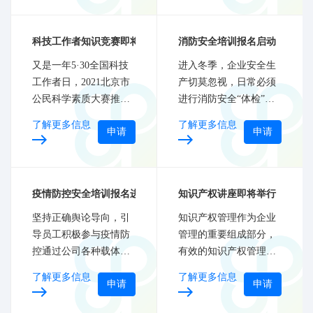
历史重任，近日，中央
宣传部、科技部、中国
科技工作者知识竞赛即将开启
消防安全培训报名启动
科协在北京向全社会公
开发布张弥曼等10位“最
又是一年5·30全国科技
进入冬季，企业安全生
美科技工作者”的先进事
工作者日，2021北京市
产切莫忽视，日常必须
迹。
公民科学素质大赛推出
进行消防安全“体检”，
专项竞答，集中展示科
排查火灾隐患，强化消
了解更多信息
了解更多信息
申请
申请
技工作者的科研成就，
防安全管理。这些企业
彰显科学家精神，一起
消防安全知识，你必须
来答题致敬科学家
知道！
疫情防控安全培训报名进行中
知识产权讲座即将举行
坚持正确舆论导向，引
知识产权管理作为企业
导员工积极参与疫情防
管理的重要组成部分，
控通过公司各种载体，
有效的知识产权管理，
学习贯彻中央、省市县
可以提高企业竞争力，
了解更多信息
了解更多信息
申请
申请
有关疫情防控会议精神
保持企业知识产权战略
和公司紧急部署强调会
优势。知识产权的有效